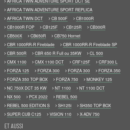
AFRICA TWIN ADVENTURE SPORT DCT SE
AFRICA TWIN ADVENTURE SPORT REPLICA
AFRICA TWIN DCT
CB 500F
CB1000R
CB1000R FOP
CB125F
CB125R
CB300R
CB500X
CB650R
CB750 Hornet
CBR 1000RR-R Fireblade
CBR 1000RR-R Fireblade SP
CBR 500R
CBR 650 R Full ou 35KW
CL 500
CMX 1100
CMX 1100 DCT
CRF125F
CRF300 L
FORZA 125
FORZA 300
FORZA 300
FORZA 350
FORZA 350 TOP BOX
FORZA 750
MONKEY 125
NC 750X DCT 35 KW
NT 1100
NT 1100 DCT
NX 500
PCX 2022
REBEL 500
REBEL 500 EDITION S
SH125i
SH350 TOP BOX
SUPER CUB C125
VISION 110
X-ADV 750
ET AUSSI