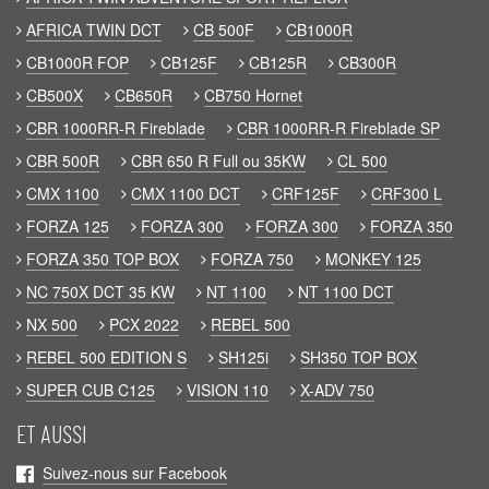
AFRICA TWIN DCT
CB 500F
CB1000R
CB1000R FOP
CB125F
CB125R
CB300R
CB500X
CB650R
CB750 Hornet
CBR 1000RR-R Fireblade
CBR 1000RR-R Fireblade SP
CBR 500R
CBR 650 R Full ou 35KW
CL 500
CMX 1100
CMX 1100 DCT
CRF125F
CRF300 L
FORZA 125
FORZA 300
FORZA 300
FORZA 350
FORZA 350 TOP BOX
FORZA 750
MONKEY 125
NC 750X DCT 35 KW
NT 1100
NT 1100 DCT
NX 500
PCX 2022
REBEL 500
REBEL 500 EDITION S
SH125i
SH350 TOP BOX
SUPER CUB C125
VISION 110
X-ADV 750
ET AUSSI
Suivez-nous sur Facebook