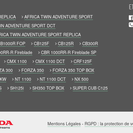
E
REPLICA
AFRICA TWIN ADVENTURE SPORT
IN ADVENTURE SPORT DCT
RICA TWIN ADVENTURE SPORT REPLICA
B1000R FOP
CB125F
CB125R
CB300R
0RR-R Fireblade
CBR 1000RR-R Fireblade SP
CMX 1100
CMX 1100 DCT
CRF125F
ZA 300
FORZA 350
FORZA 350 TOP BOX
 KW
NT 1100
NT 1100 DCT
NX 500
S
SH125i
SH350 TOP BOX
SUPER CUB C125
Mentions Légales
-
RGPD : la protection de 