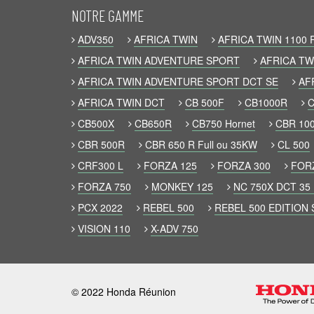
NOTRE GAMME
ADV350
AFRICA TWIN
AFRICA TWIN 1100 
AFRICA TWIN ADVENTURE SPORT
AFRICA TW
AFRICA TWIN ADVENTURE SPORT DCT SE
AF
AFRICA TWIN DCT
CB 500F
CB1000R
C
CB500X
CB650R
CB750 Hornet
CBR 100
CBR 500R
CBR 650 R Full ou 35KW
CL 500
CRF300 L
FORZA 125
FORZA 300
FOR
FORZA 750
MONKEY 125
NC 750X DCT 35
PCX 2022
REBEL 500
REBEL 500 EDITION 
VISION 110
X-ADV 750
© 2022 Honda Réunion